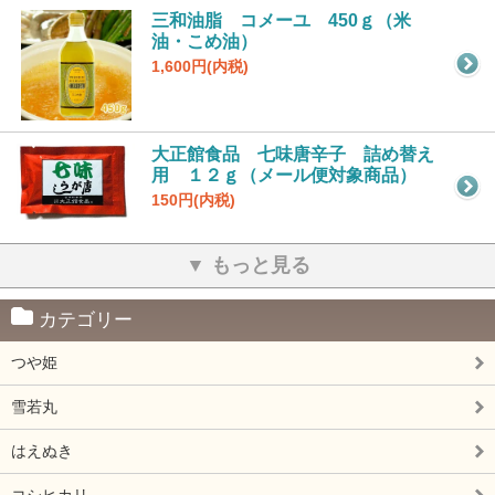
三和油脂 コメーユ 450ｇ（米
油・こめ油）
1,600円(内税)
大正館食品 七味唐辛子 詰め替え
用 １２ｇ（メール便対象商品）
150円(内税)
▼ もっと見る
カテゴリー
つや姫
雪若丸
はえぬき