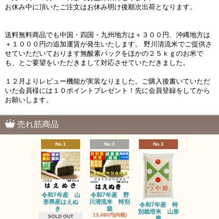
お休み中に頂いたご注文はお休み明け後順次出荷となります。
送料無料商品でも中国・四国・九州地方は＋３００円、沖縄地方は
＋１０００円の追加運賃が発生いたします。 野川清流米でご提供さ
せていただいております無酸素パックをほかの２５ｋｇのお米で
も、とご要望をいただきまして対応させていただきました。
１２月よりレビュー機能が実装なりました。ご購入後書いていただ
いた会員様には１０ポイントプレゼント！先に会員登録をしてから
お願いします。
売れ筋商品
No.1
No.2
No.3
No.4
令和7年産 山
令和7年産 野
令和7年産
形県産はえぬ
川清流米 特別
別栽培米 
令和7年産 特
き
栽
県
別栽培米 山形
13,480円(内税)
14,980円(内
SOLD OUT
県