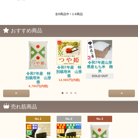
全6商品中 / 1-6商品
おすすめ商品
令和7年産山形
県産もち米 精
令和7年産 特
三和油脂 
米
別栽培米 山形
ーユ 450
令和7年産 特
県
1,600円(内
SOLD OUT
別栽培米 山形
14,980円(内税)
県
6,780円(内税)
<
>
売れ筋商品
No.1
No.2
No.3
No.4