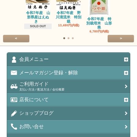
令和7年産 山
令和7年産 野
令和7年産
形県産はえぬ
川清流米 特別
別栽培米 
令和7年産 特
き
栽
県
別栽培米 山形
13,480円(内税)
14,980円(内
SOLD OUT
県
6,780円(内税)
<
>
会員メニュー
メールマガジン登録・解除
ご利用ガイド
支払い方法 / 配送方法 / 会社概要
店長について
ショップブログ
お問い合せ