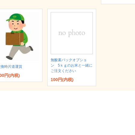
無酸素パックオプショ
ン 5ｋｇのお米と一緒に
交換時片道運賃
ご注文ください
00円(内税)
100円(内税)