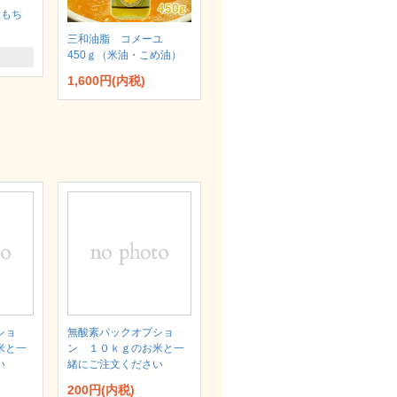
産もち
三和油脂 コメーユ
450ｇ（米油・こめ油）
1,600円(内税)
ショ
無酸素パックオプショ
米と一
ン １０ｋｇのお米と一
い
緒にご注文ください
200円(内税)