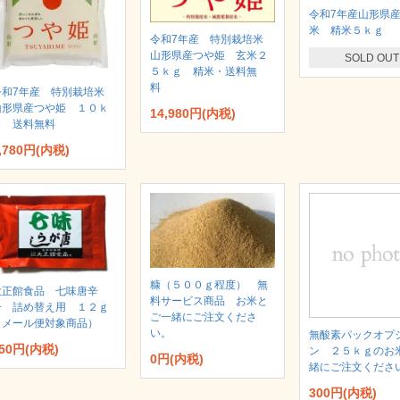
令和7年産山形県
米 精米５ｋｇ
令和7年産 特別栽培米
山形県産つや姫 玄米２
SOLD OUT
５ｋｇ 精米・送料無
料
令和7年産 特別栽培米
山形県産つや姫 １０ｋ
14,980円(内税)
ｇ 送料無料
,780円(内税)
糠（５００ｇ程度） 無
大正館食品 七味唐辛
料サービス商品 お米と
子 詰め替え用 １２ｇ
ご一緒にご注文くださ
（メール便対象商品）
い。
無酸素パックオプ
50円(内税)
ン ２５ｋｇのお
0円(内税)
緒にご注文くださ
300円(内税)