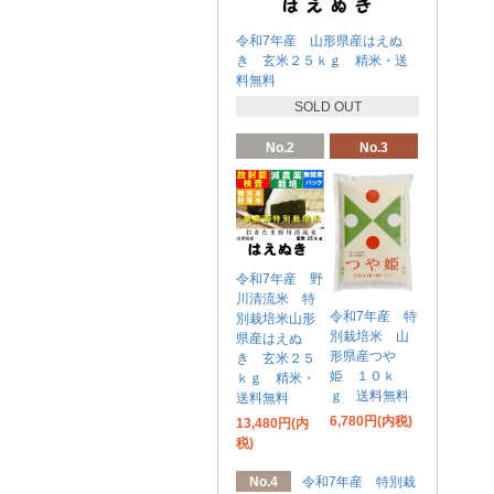
令和7年産 山形県産はえぬ
き 玄米２５ｋｇ 精米・送
料無料
SOLD OUT
No.2
No.3
令和7年産 野
川清流米 特
令和7年産 特
別栽培米山形
別栽培米 山
県産はえぬ
形県産つや
き 玄米２５
姫 １０ｋ
ｋｇ 精米・
ｇ 送料無料
送料無料
6,780円(内税)
13,480円(内
税)
No.4
令和7年産 特別栽