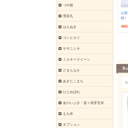
つや姫
山形
雪若丸
粉）
48
はえぬき
コシヒカリ
ササニシキ
ミルキークイーン
どまんなか
あきたこまち
ひとめぼれ
金のいぶき・楽々発芽玄米
もち米
オプション