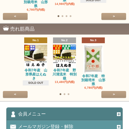
県
SOLD OUT
別栽培米 山形
14,980円(内税)
県
6,780円(内税)
<
>
売れ筋商品
No.1
No.2
No.3
No.4
令和7年産 山
令和7年産 野
令和7年産
形県産はえぬ
川清流米 特別
別栽培米 
令和7年産 特
き
栽
県
別栽培米 山形
13,480円(内税)
14,980円(内
SOLD OUT
県
6,780円(内税)
<
>
会員メニュー
メールマガジン登録・解除