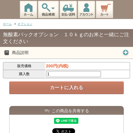
ホーム
>
オプション
無酸素パックオプション １０ｋｇのお米と一緒にご注
文ください
商品説明
200円(内税)
販売価格
購入数
この商品を共有する