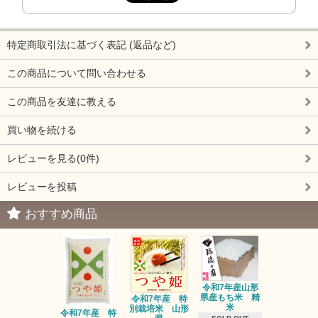
特定商取引法に基づく表記 (返品など)
この商品について問い合わせる
この商品を友達に教える
買い物を続ける
レビューを見る(0件)
レビューを投稿
おすすめ商品
令和7年産山形
県産もち米 精
令和7年産 特
三和油脂 
米
別栽培米 山形
ーユ 450
令和7年産 特
1,600円(内