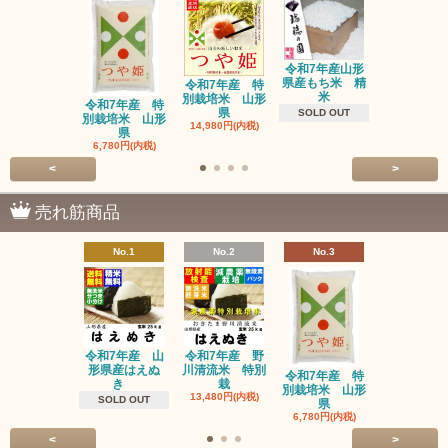
令和7年産山形
県産もち米 精
令和7年産 特
三和油脂 
米
別栽培米 山形
ーユ 450
令和7年産 特
県
1,600円(内
SOLD OUT
別栽培米 山形
14,980円(内税)
県
6,780円(内税)
<
>
売れ筋商品
No.1
No.2
No.3
No.4
令和7年産 山
令和7年産 野
令和7年産
形県産はえぬ
川清流米 特別
別栽培米 
令和7年産 特
き
栽
県
別栽培米 山形
13,480円(内税)
14,980円(内
SOLD OUT
県
6,780円(内税)
<
>