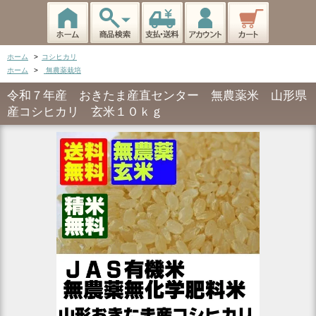
ホーム
>
コシヒカリ
ホーム
>
無農薬栽培
令和７年産 おきたま産直センター 無農薬米 山形県
産コシヒカリ 玄米１０ｋｇ