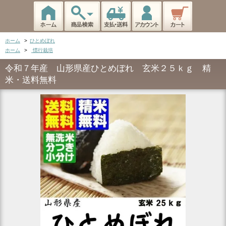
ホーム
>
ひとめぼれ
ホーム
>
慣行栽培
令和７年産 山形県産ひとめぼれ 玄米２５ｋｇ 精
米・送料無料