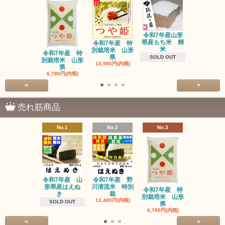
令和7年産山形
県産もち米 精
令和7年産 特
三和油脂 
米
別栽培米 山形
ーユ 450
令和7年産 特
県
1,600円(内
SOLD OUT
別栽培米 山形
14,980円(内税)
県
6,780円(内税)
<
>
売れ筋商品
No.1
No.2
No.3
No.4
令和7年産 山
令和7年産 野
令和7年産
形県産はえぬ
川清流米 特別
別栽培米 
令和7年産 特
き
栽
県
別栽培米 山形
13,480円(内税)
14,980円(内
SOLD OUT
県
6,780円(内税)
<
>