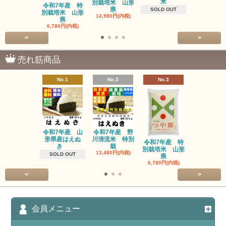
米
別栽培米 山形
ーユ 450
令和7年産 特
県
1,600円(内
SOLD OUT
別栽培米 山形
14,980円(内税)
県
6,780円(内税)
<
>
売れ筋商品
No.1
No.2
No.3
No.4
令和7年産 山
令和7年産 野
令和7年産
形県産はえぬ
川清流米 特別
別栽培米 
令和7年産 特
き
栽
県
別栽培米 山形
13,480円(内税)
14,980円(内
SOLD OUT
県
6,780円(内税)
<
>
会員メニュー