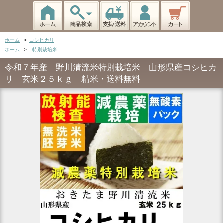
ホーム
>
コシヒカリ
ホーム
>
特別栽培米
令和７年産 野川清流米特別栽培米 山形県産コシヒカ
リ 玄米２５ｋｇ 精米・送料無料