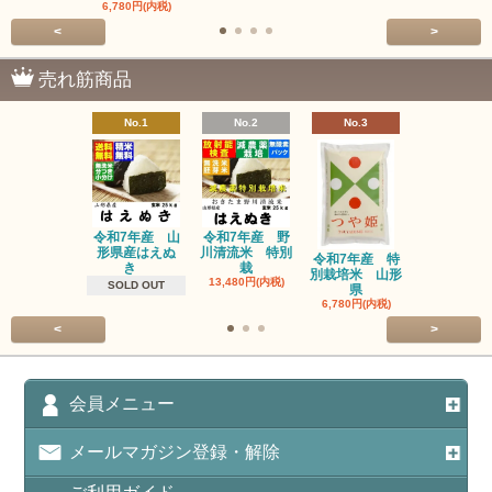
6,780円(内税)
<
>
売れ筋商品
No.1
No.2
No.3
No.4
令和7年産 山
令和7年産 野
令和7年産
形県産はえぬ
川清流米 特別
別栽培米 
令和7年産 特
き
栽
県
別栽培米 山形
13,480円(内税)
14,980円(内
SOLD OUT
県
6,780円(内税)
<
>
会員メニュー
メールマガジン登録・解除