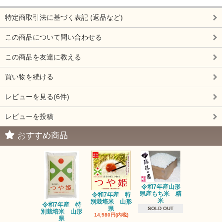
特定商取引法に基づく表記 (返品など)
この商品について問い合わせる
この商品を友達に教える
買い物を続ける
レビューを見る(6件)
レビューを投稿
おすすめ商品
令和7年産山形
県産もち米 精
令和7年産 特
三和油脂 
米
別栽培米 山形
ーユ 450
令和7年産 特
県
1,600円(内
SOLD OUT
別栽培米 山形
14,980円(内税)
県