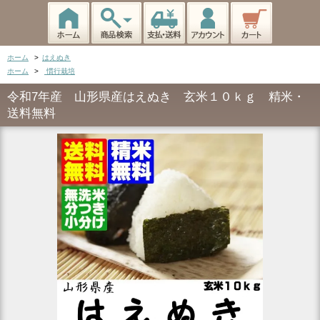
ホーム
>
はえぬき
ホーム
>
慣行栽培
令和7年産 山形県産はえぬき 玄米１０ｋｇ 精米・
送料無料