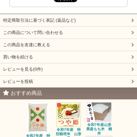
特定商取引法に基づく表記 (返品など)
この商品について問い合わせる
この商品を友達に教える
買い物を続ける
レビューを見る(0件)
レビューを投稿
おすすめ商品
令和7年産山形
県産もち米 精
令和7年産 特
三和油脂 
米
別栽培米 山形
ーユ 450
令和7年産 特