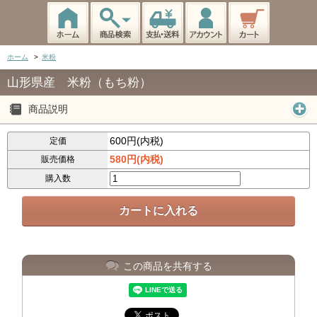
ホーム
>
米粉
山形県産 米粉（もち粉）
商品説明
600円(内税)
定価
580円(内税)
販売価格
購入数
この商品を共有する