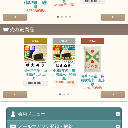
県
1,600円(内
SOLD OUT
別栽培米 山形
14,980円(内税)
県
6,780円(内税)
<
>
売れ筋商品
No.1
No.2
No.3
No.4
令和7年産 山
令和7年産 野
令和7年産
形県産はえぬ
川清流米 特別
別栽培米 
令和7年産 特
き
栽
県
別栽培米 山形
13,480円(内税)
14,980円(内
SOLD OUT
県
6,780円(内税)
<
>
会員メニュー
メールマガジン登録・解除