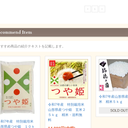
<
1
>
おすすめ商品の紹介テキストを記載します。
令和7年産山形県
米 精米５ｋｇ
令和7年産 特別栽培米
山形県産つや姫 玄米２
SOLD OUT
５ｋｇ 精米・送料無
料
令和7年産 特別栽培米
山形県産つや姫 １０ｋ