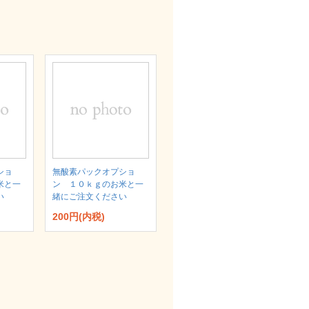
ショ
無酸素パックオプショ
米と一
ン １０ｋｇのお米と一
い
緒にご注文ください
200円(内税)