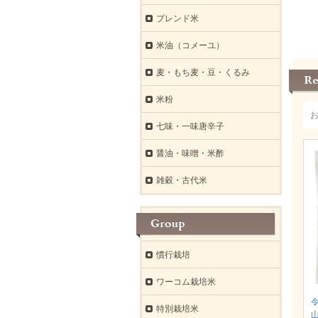
ブレンド米
米油（コメーユ）
麦・もち麦・豆・くるみ
米粉
七味・一味唐辛子
醤油・味噌・米酢
雑穀・古代米
慣行栽培
ワーコム栽培米
特別栽培米