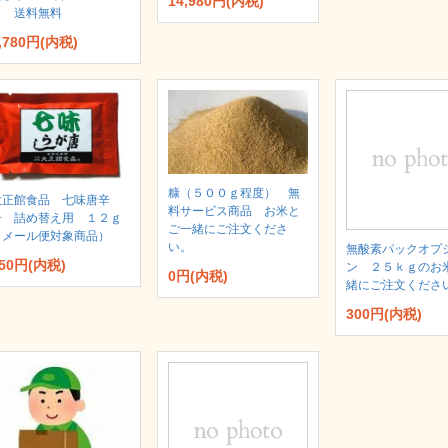
14,980円(内税)
ｇ 送料無料
,780円(内税)
糠（５００ｇ程度） 無
大正館食品 七味唐辛
料サービス商品 お米と
子 詰め替え用 １２ｇ
ご一緒にご注文くださ
（メール便対象商品）
い。
無酸素パックオプ
50円(内税)
ン ２５ｋｇのお
0円(内税)
緒にご注文くださ
300円(内税)