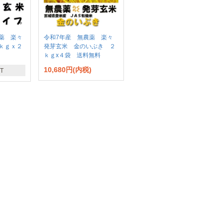
薬 楽々
令和7年産 無農薬 楽々
ｋｇｘ２
発芽玄米 金のいぶき ２
ｋｇx４袋 送料無料
10,680円(内税)
T