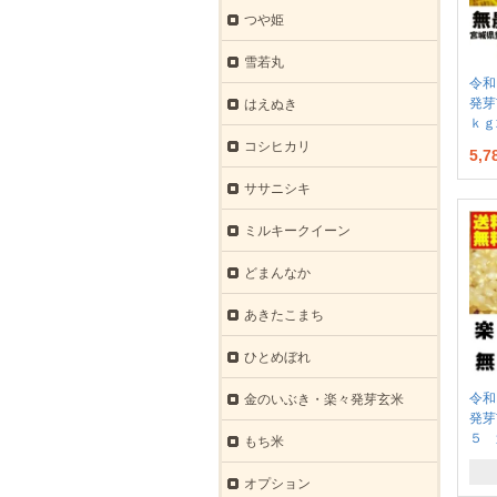
つや姫
雪若丸
令和
発芽
はえぬき
ｋｇ
コシヒカリ
5,
ササニシキ
ミルキークイーン
どまんなか
あきたこまち
ひとめぼれ
令和
金のいぶき・楽々発芽玄米
発芽
５ 
もち米
オプション