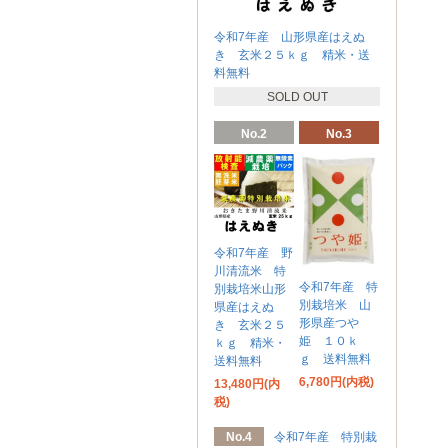
令和7年産 山形県産はえぬ
き 玄米２５ｋｇ 精米・送
料無料
SOLD OUT
No.2
No.3
令和7年産 野
川清流米 特
令和7年産 特
別栽培米山形
別栽培米 山
県産はえぬ
形県産つや
き 玄米２５
姫 １０ｋ
ｋｇ 精米・
ｇ 送料無料
送料無料
6,780円(内税)
13,480円(内
税)
No.4
令和7年産 特別栽