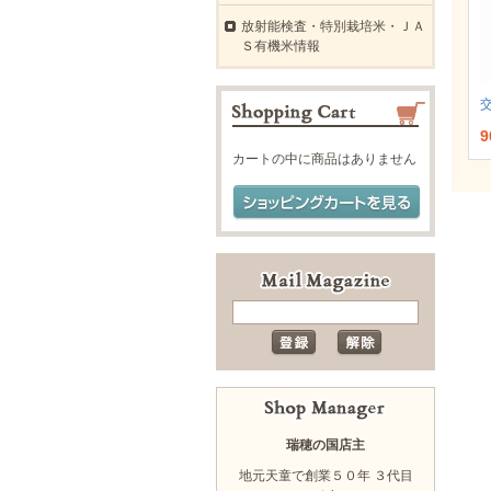
放射能検査・特別栽培米・ＪＡ
Ｓ有機米情報
9
カートの中に商品はありません
瑞穂の国店主
地元天童で創業５０年 ３代目