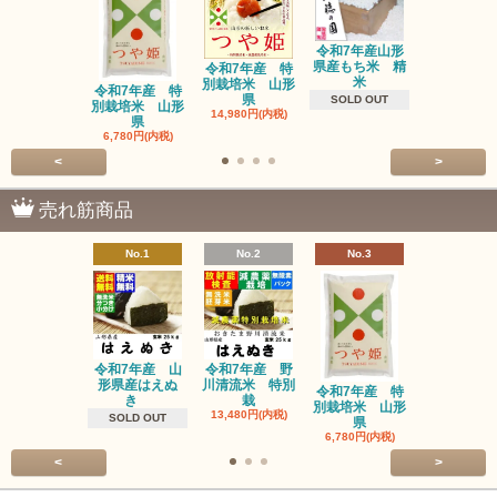
令和7年産山形
県産もち米 精
令和7年産 特
三和油脂 
米
別栽培米 山形
ーユ 450
令和7年産 特
県
1,600円(内
SOLD OUT
別栽培米 山形
14,980円(内税)
県
6,780円(内税)
<
>
売れ筋商品
No.1
No.2
No.3
No.4
令和7年産 山
令和7年産 野
令和7年産
形県産はえぬ
川清流米 特別
別栽培米 
令和7年産 特
き
栽
県
別栽培米 山形
13,480円(内税)
14,980円(内
SOLD OUT
県
6,780円(内税)
<
>