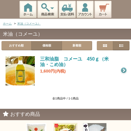
ホーム
>
米油（コメーユ）
米油（コメーユ）
おすすめ順
価格順
新着順
三和油脂 コメーユ 450ｇ（米
油・こめ油）
1,600円(内税)
全1商品中 / 1-1商品
おすすめ商品